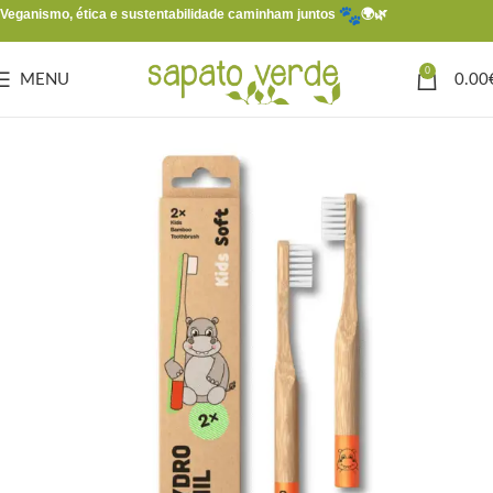
Veganismo, ética e sustentabilidade caminham juntos
🌍🌿
0
MENU
0.00