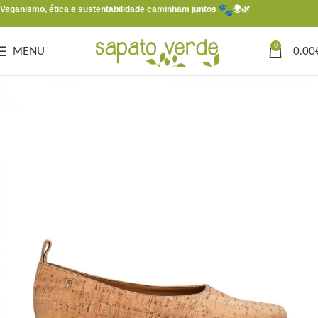
Veganismo, ética e sustentabilidade caminham juntos
🌍🌿
0
MENU
0.00