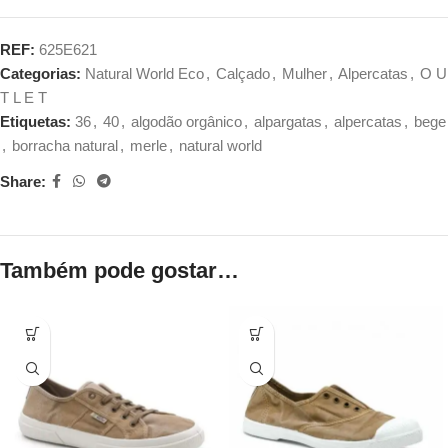
REF:
625E621
Categorias:
Natural World Eco
,
Calçado
,
Mulher
,
Alpercatas
,
O U
T L E T
Etiquetas:
36
,
40
,
algodão orgânico
,
alpargatas
,
alpercatas
,
bege
,
borracha natural
,
merle
,
natural world
Share:
Também pode gostar…