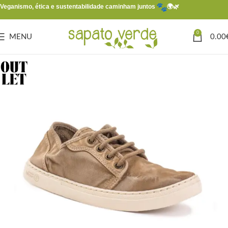
Veganismo, ética e sustentabilidade caminham juntos
🌍🌿
0
MENU
0.00