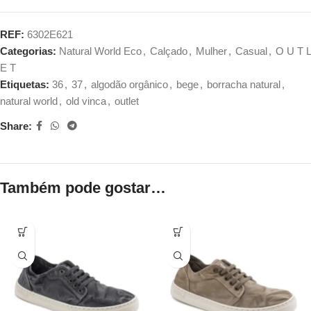
REF:
6302E621
Categorias:
Natural World Eco
,
Calçado
,
Mulher
,
Casual
,
O U T L
E T
Etiquetas:
36
,
37
,
algodão orgânico
,
bege
,
borracha natural
,
natural world
,
old vinca
,
outlet
Share:
Também pode gostar…