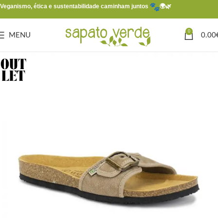
Veganismo, ética e sustentabilidade caminham juntos
🌍🌿
0
MENU
0.00