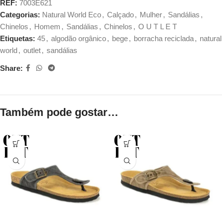
REF:
7003E621
Categorias:
Natural World Eco
,
Calçado
,
Mulher
,
Sandálias
,
Chinelos
,
Homem
,
Sandálias
,
Chinelos
,
O U T L E T
Etiquetas:
45
,
algodão orgânico
,
bege
,
borracha reciclada
,
natural
world
,
outlet
,
sandálias
Share:
Também pode gostar…