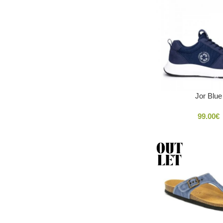
Jor Blue
99.00
€