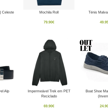
| Celeste
Mochila Roll
Ténis Malva
79.90
€
49.9
el Alp
Impermeável Trek em PET
Boat Shoe Ma
Reciclado
(Inver
69.90
€
24.9