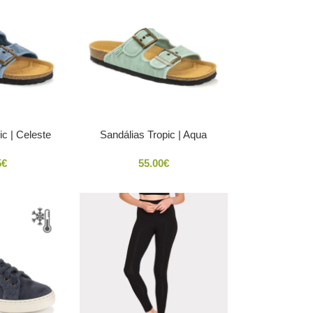
ic | Celeste
Sandálias Tropic | Aqua
5
€
55.00
€