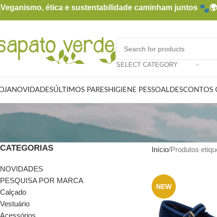
Veganismo, ética e sustentabilidade caminham juntos

SELECT CATEGORY
OJA
NOVIDADES
ÚLTIMOS PARES
HIGIENE PESSOAL
DESCONTOS 
CATEGORIAS
Início
Produtos etiqu
NOVIDADES
PESQUISA POR MARCA
NEW
Calçado
Vestuário
Acessórios