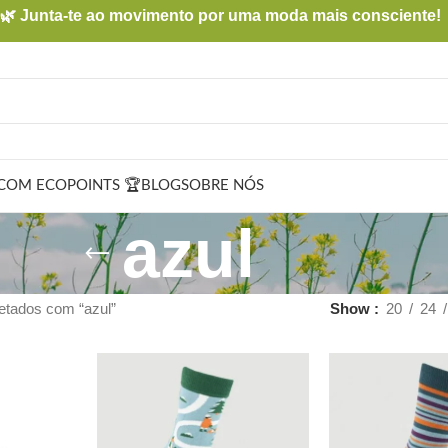
🌿 Junta-te ao movimento por uma moda mais consciente!
COM ECOPOINTS 🏆
BLOG
SOBRE NÓS
azul
etados com “azul”
Show
20
24