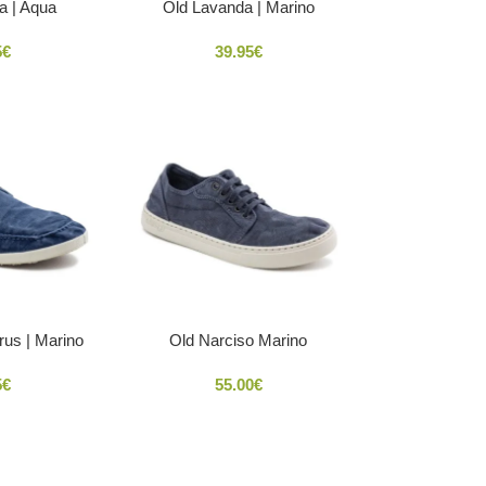
a | Aqua
Old Lavanda | Marino
5
€
39.95
€
rus | Marino
Old Narciso Marino
5
€
55.00
€