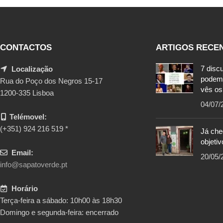
CONTACTOS
ARTIGOS RECE
7 disc
Localização
podem
Rua do Poço dos Negros 15-17
vês os
1200-335 Lisboa
04/07/
Telémovel:
(+351) 924 216 519 *
Já ch
objetiv
Email:
20/05/
info@sapatoverde.pt
Horário
Terça-feira a sábado: 10h00 às 18h30
Domingo e segunda-feira: encerrado