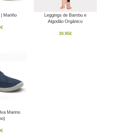
 | Mariño
Leggings de Bambu e
Algodão Orgânico
5
€
39.95
€
lva Marino
no)
0
€