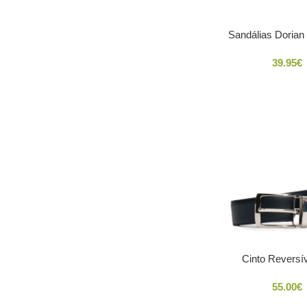
Sandálias Dorian 
39.95
€
Cinto Reversív
55.00
€