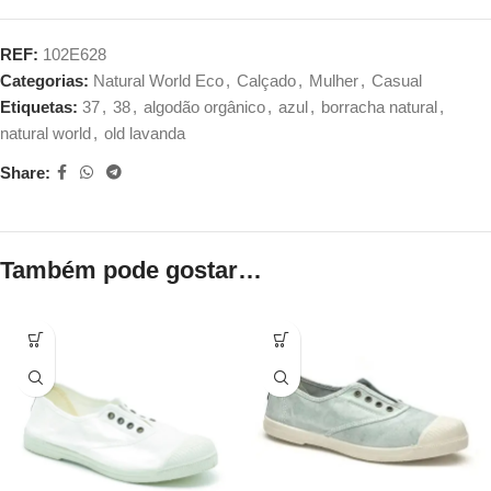
REF:
102E628
Categorias:
Natural World Eco
,
Calçado
,
Mulher
,
Casual
Etiquetas:
37
,
38
,
algodão orgânico
,
azul
,
borracha natural
,
natural world
,
old lavanda
Share:
Também pode gostar…