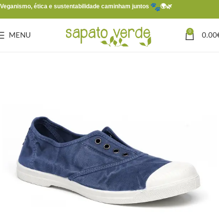
Veganismo, ética e sustentabilidade caminham juntos
🌍🌿
0
MENU
0.00