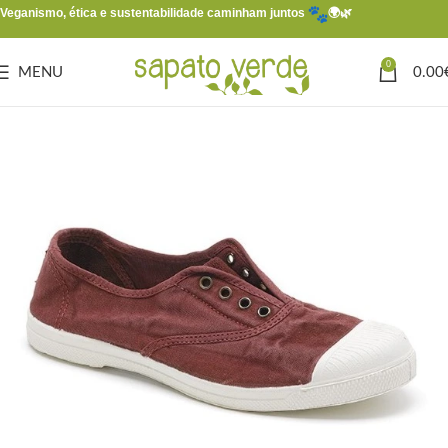
Veganismo, ética e sustentabilidade caminham juntos
🌍🌿
0
MENU
0.00