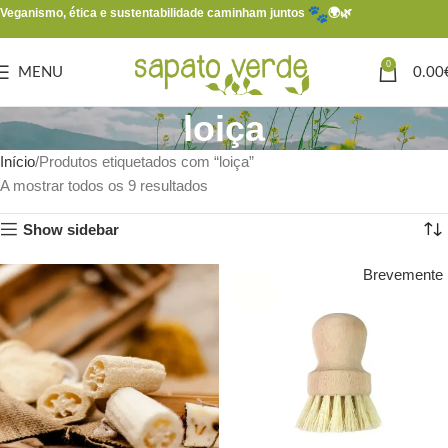
Veganismo, ética e sustentabilidade caminham juntos
🌍🌿
0
MENU
0.00
loiça
Início
Produtos etiquetados com “loiça”
A mostrar todos os 9 resultados
Show sidebar
Brevemente
SOLD
OUT