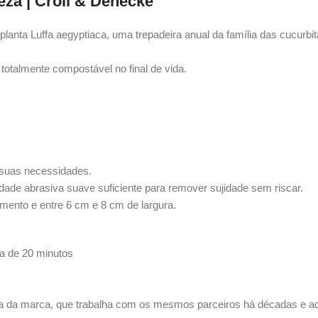
eza | Croll & Denecke
o da planta Luffa aegyptiaca, uma trepadeira anual da família das cucu
totalmente compostável no final de vida.
 suas necessidades.
de abrasiva suave suficiente para remover sujidade sem riscar.
imento e entre 6 cm e 8 cm de largura.
ca de 20 minutos
dora da marca, que trabalha com os mesmos parceiros há décadas e 