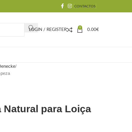
CONTACTOS
0
LOGIN / REGISTER
0.00
€
 Denecke
impeza
 Natural para Loiça