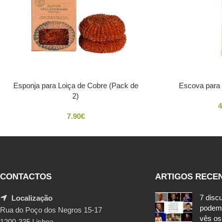
Esponja para Loiça de Cobre (Pack de
Escova para 
2)
4
7.90
€
CONTACTOS
ARTIGOS RECE
7 disc
Localização
podem
Rua do Poço dos Negros 15-17
vês os
1200-335 Lisboa