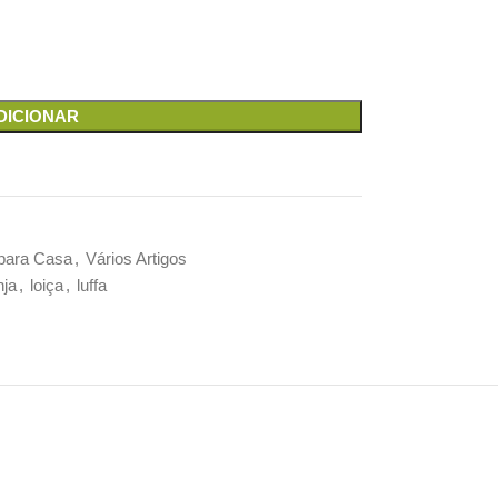
DICIONAR
para Casa
,
Vários Artigos
nja
,
loiça
,
luffa