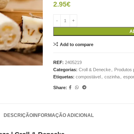
2.95
€
A
Add to compare
REF:
2405219
Categorias:
Croll & Denecke
,
Produtos 
Etiquetas:
compostável
,
cozinha
,
espo
Share:
DESCRIÇÃO
INFORMAÇÃO ADICIONAL