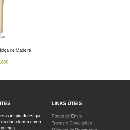
loiça de Madeira
.85
€
NTES
LINKS ÚTEIS
ursos inspiradores que
Portes de Envio
 mudar a forma como
Trocas e Devoluções
 animais
Métodos de Pagamento