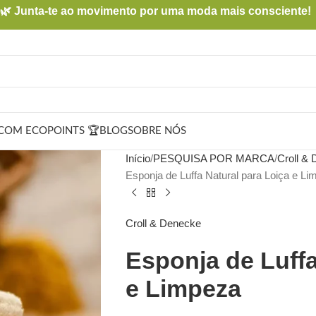
🌿 Junta-te ao movimento por uma moda mais consciente!
COM ECOPOINTS 🏆
BLOG
SOBRE NÓS
Início
PESQUISA POR MARCA
Croll &
Esponja de Luffa Natural para Loiça e L
Croll & Denecke
Esponja de Luffa
e Limpeza