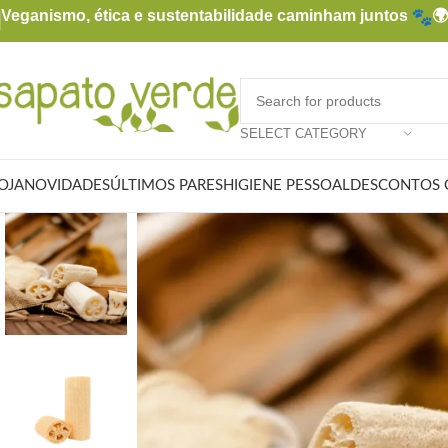
Veganismo, ética e sustentabilidade caminham juntos

SELECT CATEGORY
OJA
NOVIDADES
ÚLTIMOS PARES
HIGIENE PESSOAL
DESCONTOS 