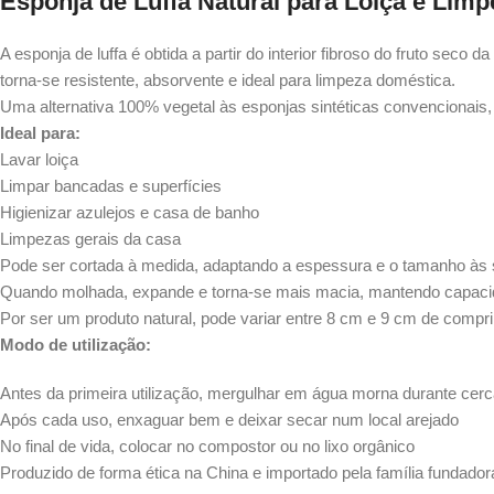
Esponja de Luffa Natural para Loiça e Limp
A esponja de luffa é obtida a partir do interior fibroso do fruto sec
torna-se resistente, absorvente e ideal para limpeza doméstica.
Uma alternativa 100% vegetal às esponjas sintéticas convencionais, 
Ideal para:
Lavar loiça
Limpar bancadas e superfícies
Higienizar azulejos e casa de banho
Limpezas gerais da casa
Pode ser cortada à medida, adaptando a espessura e o tamanho às
Quando molhada, expande e torna-se mais macia, mantendo capacida
Por ser um produto natural, pode variar entre 8 cm e 9 cm de compr
Modo de utilização:
Antes da primeira utilização, mergulhar em água morna durante cer
Após cada uso, enxaguar bem e deixar secar num local arejado
No final de vida, colocar no compostor ou no lixo orgânico
Produzido de forma ética na China e importado pela família funda