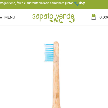
Veganismo, ética e sustentabilidade caminham juntos
🌍🌿
0
MENU
0.00