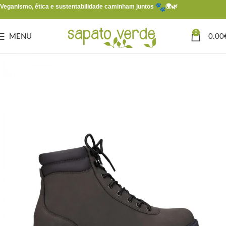
Veganismo, ética e sustentabilidade caminham juntos
🌍🌿
0
MENU
0.00