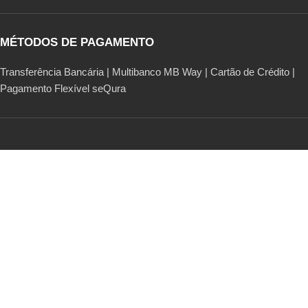
MÉTODOS DE PAGAMENTO
Transferência Bancária | Multibanco MB Way | Cartão de Crédito |
Pagamento Flexível seQura
© 2024 Sapato Verde. Todos os direitos reservados.