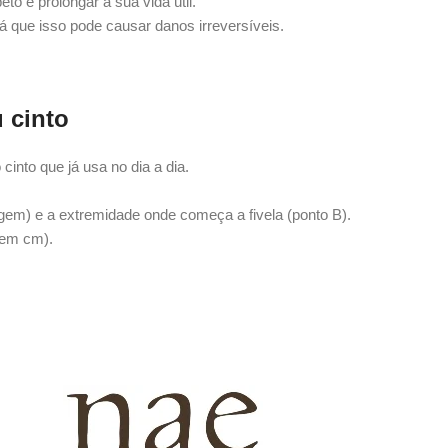
o e prolongar a sua vida útil.
 que isso pode causar danos irreversíveis.
 cinto
into que já usa no dia a dia.
agem) e a extremidade onde começa a fivela (ponto B).
(em cm).