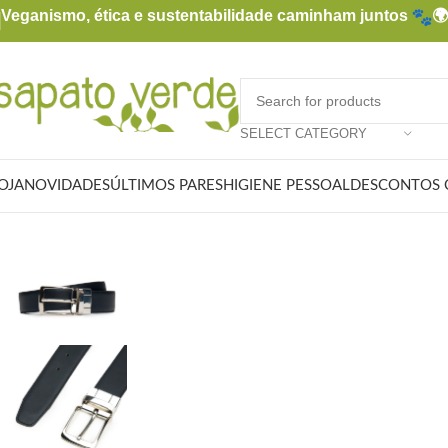
Veganismo, ética e sustentabilidade caminham juntos

SELECT CATEGORY
OJA
NOVIDADES
ÚLTIMOS PARES
HIGIENE PESSOAL
DESCONTOS 