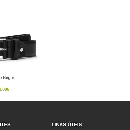
o Begur
9.00
€
NTES
LINKS ÚTEIS