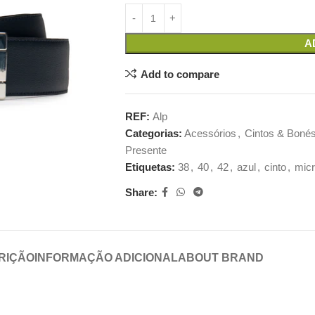
A
Add to compare
REF:
Alp
Categorias:
Acessórios
,
Cintos & Boné
Presente
Etiquetas:
38
,
40
,
42
,
azul
,
cinto
,
micr
Share:
RIÇÃO
INFORMAÇÃO ADICIONAL
ABOUT BRAND