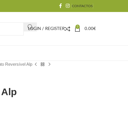
CONTACTOS
0
LOGIN / REGISTER
0.00
€
to Reversível Alp
 Alp