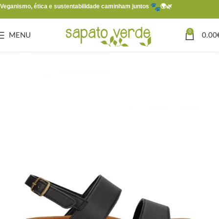
Veganismo, ética e sustentabilidade caminham juntos
🌍🌿
0
MENU
0.00