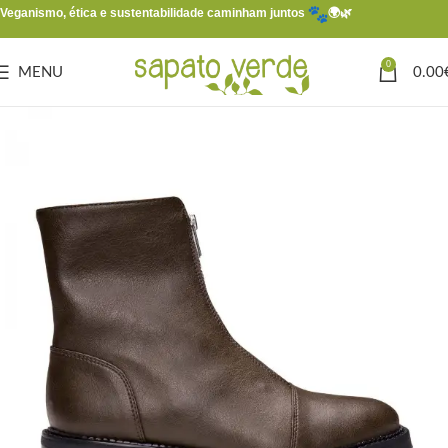
Veganismo, ética e sustentabilidade caminham juntos
🌍🌿
0
MENU
0.00