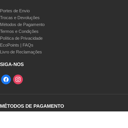
Portes de Envio
Trocas e Devoluções
Métodos de Pagamento
Termos e Condições
Política de Privacidade
EcoPoints | FAQs
Livro de Reclamações
SIGA-NOS
MÉTODOS DE PAGAMENTO
Transferência Bancária | Multibanco MB Way | Cartão de Crédito |
Pagamento Flexível seQura