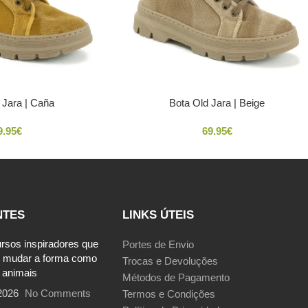
 Jara | Caña
Bota Old Jara | Beige
9.95
€
69.95
€
NTES
LINKS ÚTEIS
ursos inspiradores que
Portes de Envio
 mudar a forma como
Trocas e Devoluções
 animais
Métodos de Pagamento
2026
No Comments
Termos e Condições