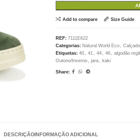
A
Add to compare
Size Guide
REF:
7111E622
Categorias:
Natural World Eco
,
Calçado
Etiquetas:
40
,
41
,
44
,
46
,
algodão org
Outono/Inverno
,
jara
,
kaki
Share:
DESCRIÇÃO
INFORMAÇÃO ADICIONAL