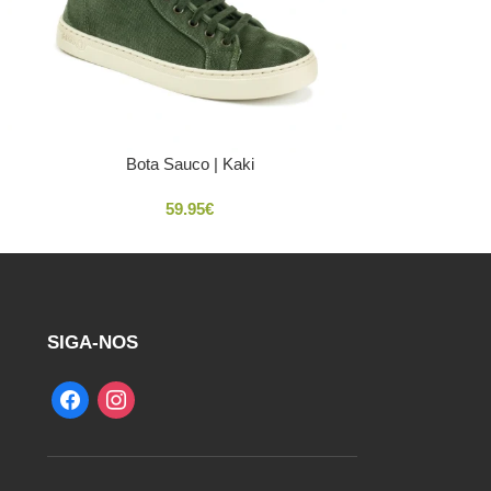
Bota Sauco | Kaki
59.95
€
SIGA-NOS