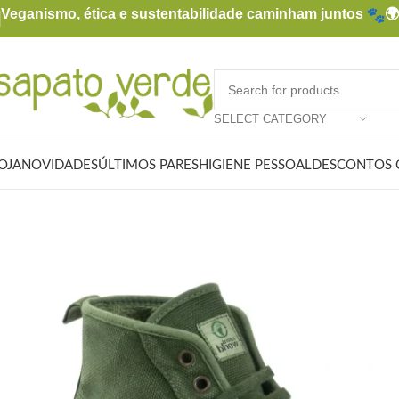
Veganismo, ética e sustentabilidade caminham juntos

SELECT CATEGORY
OJA
NOVIDADES
ÚLTIMOS PARES
HIGIENE PESSOAL
DESCONTOS 