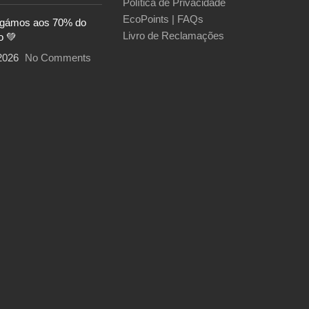
Política de Privacidade
EcoPoints | FAQs
egámos aos 70% do
Livro de Reclamações
o 💚
2026
No Comments