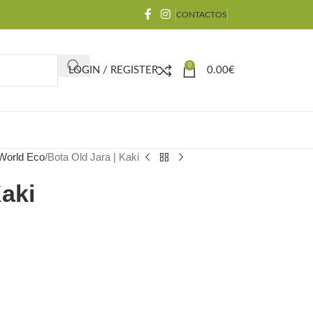
CONTACTOS
0
LOGIN / REGISTER
0.00
€
 World Eco
Bota Old Jara | Kaki
Kaki