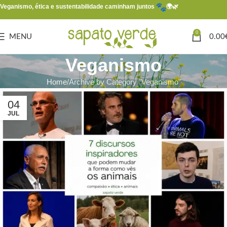
Veganismo, ética e sustentabilidade caminham juntos
🌍🌿
0
MENU
0.00
Veganismo
Home
Archive by Category "Veganismo"
04
JUL