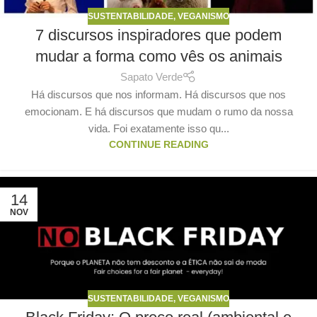
SUSTENTABILIDADE
,
VEGANISMO
7 discursos inspiradores que podem
mudar a forma como vês os animais
Sapato Verde
Há discursos que nos informam. Há discursos que nos
emocionam. E há discursos que mudam o rumo da nossa
vida. Foi exatamente isso qu...
CONTINUE READING
14
NOV
SUSTENTABILIDADE
,
VEGANISMO