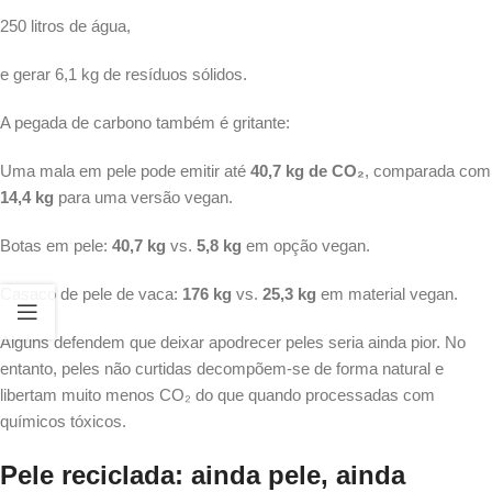
250 litros de água,
e gerar 6,1 kg de resíduos sólidos.
A pegada de carbono também é gritante:
Uma mala em pele pode emitir até
40,7 kg de CO₂
, comparada com
14,4 kg
para uma versão vegan.
Botas em pele:
40,7 kg
vs.
5,8 kg
em opção vegan.
Casaco de pele de vaca:
176 kg
vs.
25,3 kg
em material vegan.
Alguns defendem que deixar apodrecer peles seria ainda pior. No
entanto, peles não curtidas decompõem-se de forma natural e
libertam muito menos CO₂ do que quando processadas com
químicos tóxicos.
Pele reciclada: ainda pele, ainda