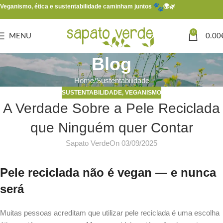
Veganismo, ética e sustentabilidade caminham juntos
🌍🌿
0
MENU
0.00
Blog
Home
Sustentabilidade
SUSTENTABILIDADE
,
VEGANISMO
A Verdade Sobre a Pele Reciclada
que Ninguém quer Contar
Sapato Verde
On 03/09/2025
Pele reciclada não é vegan — e nunca
será
Muitas pessoas acreditam que utilizar pele reciclada é uma escolha