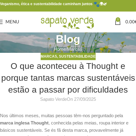
Veganismo, ética e sustentabilidade caminham juntos
🌍🌿
0
MENU
0.00
Blog
Home
Marcas
MARCAS
,
SUSTENTABILIDADE
O que aconteceu à Thought e
porque tantas marcas sustentáveis
estão a passar por dificuldades
Sapato Verde
On 27/09/2025
Nos últimos meses, muitas pessoas têm-nos perguntado pela
marca inglesa Thought
, conhecida pelas meias, roupa interior e
básicos sustentáveis. Se és fã desta marca, provavelmente já