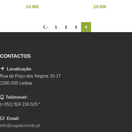
24.90
€
24.90
€
←
1
2
3
4
CONTACTOS
Localização
Rua do Poço dos Negros 15-17
1200-335 Lisboa
Telémovel:
(+351) 924 216 519 *
Email:
info@sapatoverde.pt