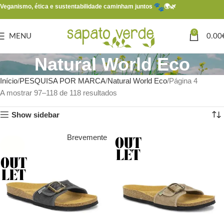
Veganismo, ética e sustentabilidade caminham juntos
🌍🌿
0
MENU
0.00
Natural World Eco
Início
PESQUISA POR MARCA
Natural World Eco
Página 4
A mostrar 97–118 de 118 resultados
Show sidebar
Brevemente
SOLD
OUT