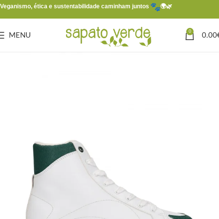
Veganismo, ética e sustentabilidade caminham juntos
🌍🌿
0
MENU
0.00