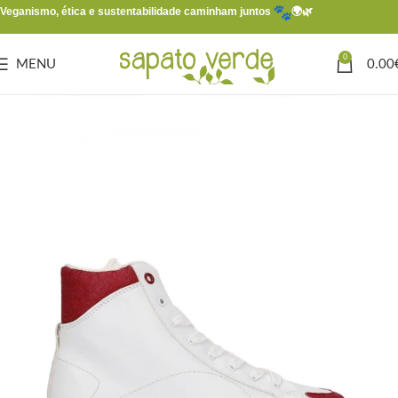
Veganismo, ética e sustentabilidade caminham juntos
🌍🌿
0
MENU
0.00