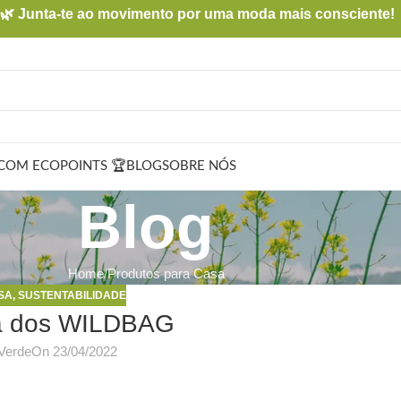
🌿 Junta-te ao movimento por uma moda mais consciente!
COM ECOPOINTS 🏆
BLOG
SOBRE NÓS
Blog
Home
Produtos para Casa
SA
,
SUSTENTABILIDADE
da dos WILDBAG
Verde
On 23/04/2022