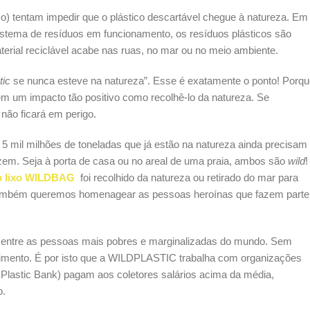
) tentam impedir que o plástico descartável chegue à natureza. Em
sistema de resíduos em funcionamento, os resíduos plásticos são
erial reciclável acabe nas ruas, no mar ou no meio ambiente.
tic
se nunca esteve na natureza”. Esse é exatamente o ponto! Porq
tem um impacto tão positivo como recolhê-lo da natureza. Se
não ficará em perigo.
 5 mil milhões de toneladas que já estão na natureza ainda precisam
zem. Seja à porta de casa ou no areal de uma praia, ambos são
wild
!
 lixo
WILDBAG
foi recolhido da natureza ou retirado do mar para
e também queremos homenagear as pessoas heroínas que fazem parte
ão entre as pessoas mais pobres e marginalizadas do mundo. Sem
ndimento. É por isto que a WILDPLASTIC trabalha com organizações
Plastic Bank) pagam aos coletores salários acima da média,
o.