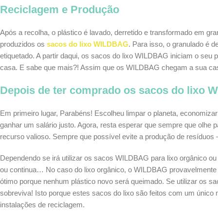
Reciclagem e Produção
Após a recolha, o plástico é lavado, derretido e transformado em gr
produzidos os
sacos do lixo
WILDBAG
. Para isso, o granulado é d
etiquetado. A partir daqui, os sacos do lixo WILDBAG iniciam o seu p
casa. E sabe que mais?! Assim que os WILDBAG chegam a sua casa
Depois de ter comprado os sacos do lixo
Em primeiro lugar, Parabéns! Escolheu limpar o planeta, economiz
ganhar um salário justo. Agora, resta esperar que sempre que olhe pa
recurso valioso. Sempre que possível evite a produção de resíduos 
Dependendo se irá utilizar os sacos WILDBAG para lixo orgânico ou p
ou continua… No caso do lixo orgânico, o WILDBAG provavelmente s
ótimo porque nenhum plástico novo será queimado. Se utilizar os s
sobreviva! Isto porque estes sacos do lixo são feitos com um único 
instalações de reciclagem.