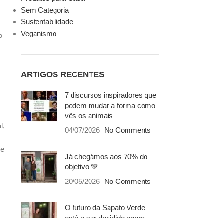
Sem Categoria
Sustentabilidade
Veganismo
o
ARTIGOS RECENTES
7 discursos inspiradores que
podem mudar a forma como
vês os animais
l,
04/07/2026
No Comments
de
Já chegámos aos 70% do
objetivo 💚
20/05/2026
No Comments
O futuro da Sapato Verde
está a ser decidido agora