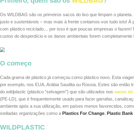
Primeiro, quem são os
WILDBAG
?
Os WILDBAG são os primeiros sacos do lixo que limpam o planeta. São
justo e sustentáveis – mas mais à frente contamos-vos tudo isto! À
com plástico reciclado… por isso é que poucas empresas o fazem! N
custos do desperdício e os danos ambientais forem completamente 
O começo
Cada grama de plástico já começou como plástico novo. Esta viagem
por exemplo, nos EUA, Arábia Saudita ou Rússia. Estes são então 
do
wildplastic
(plástico “selvagem”) que são utilizados nos
sacos do
(PE-LD), que é frequentemente usado para fazer garrafas, canalizaç
ambiente após a sua utilização, em países menos favorecidos, como 
sediadas organizações como a
Plastics For Change
,
Plastic Bank
WILDPLASTIC