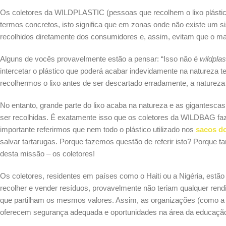
Os coletores da WILDPLASTIC (pessoas que recolhem o lixo plástico
termos concretos, isto significa que em zonas onde não existe um 
recolhidos diretamente dos consumidores e, assim, evitam que o mat
Alguns de vocês provavelmente estão a pensar: “Isso não é
wildplas
intercetar o plástico que poderá acabar indevidamente na natureza 
recolhermos o lixo antes de ser descartado erradamente, a natureza 
No entanto, grande parte do lixo acaba na natureza e as gigantescas
ser recolhidas. É exatamente isso que os coletores da WILDBAG fa
importante referirmos que nem todo o plástico utilizado nos
sacos do
salvar tartarugas. Porque fazemos questão de referir isto? Porqu
desta missão – os coletores!
Os coletores, residentes em países como o Haiti ou a Nigéria, est
recolher e vender resíduos, provavelmente não teriam qualquer re
que partilham os mesmos valores. Assim, as organizações (como a 
oferecem segurança adequada e oportunidades na área da educaçã