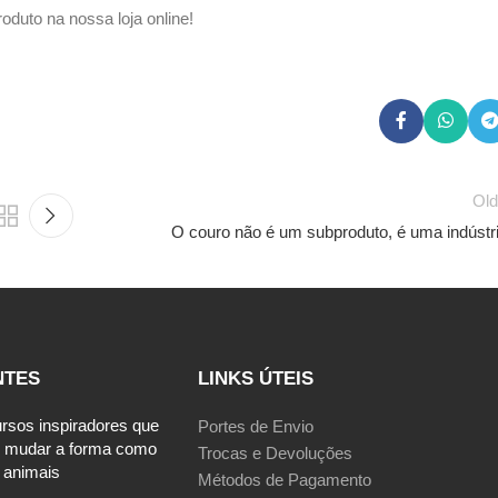
roduto na nossa loja online!
Old
O couro não é um subproduto, é uma indústri
NTES
LINKS ÚTEIS
ursos inspiradores que
Portes de Envio
 mudar a forma como
Trocas e Devoluções
 animais
Métodos de Pagamento