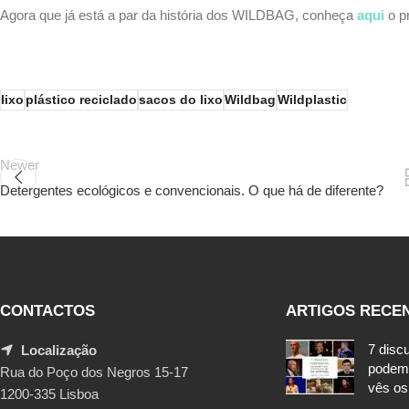
Agora que já está a par da história dos WILDBAG, conheça
aqui
o p
lixo
plástico reciclado
sacos do lixo
Wildbag
Wildplastic
Newer
Detergentes ecológicos e convencionais. O que há de diferente?
CONTACTOS
ARTIGOS RECE
7 disc
Localização
podem
Rua do Poço dos Negros 15-17
vês os
1200-335 Lisboa