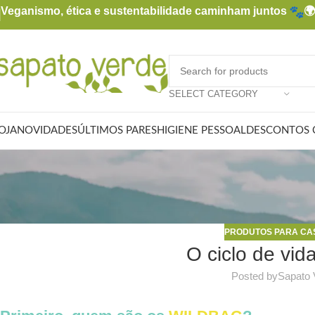
Veganismo, ética e sustentabilidade caminham juntos

SELECT CATEGORY
OJA
NOVIDADES
ÚLTIMOS PARES
HIGIENE PESSOAL
DESCONTOS 
PRODUTOS PARA CA
O ciclo de vi
Posted by
Sapato 