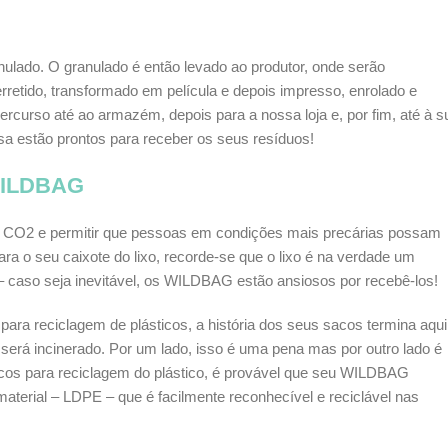
anulado. O granulado é então levado ao produtor, onde serão
erretido, transformado em película e depois impresso, enrolado e
ercurso até ao armazém, depois para a nossa loja e, por fim, até à s
 estão prontos para receber os seus resíduos!
 WILDBAG
ar CO2 e permitir que pessoas em condições mais precárias possam
ra o seu caixote do lixo, recorde-se que o lixo é na verdade um
– caso seja inevitável, os WILDBAG estão ansiosos por recebê-los!
ara reciclagem de plásticos, a história dos seus sacos termina aqui
erá incinerado. Por um lado, isso é uma pena mas por outro lado é
acos para reciclagem do plástico, é provável que seu WILDBAG
material – LDPE – que é facilmente reconhecível e reciclável nas