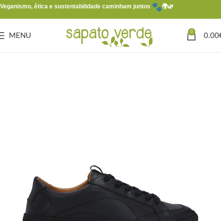
Veganismo, ética e sustentabilidade caminham juntos
🌍🌿
0
MENU
0.00